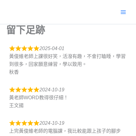
跳
至
主
要
留下足跡
內
容
2025-04-01
黃俊維老師上課很好笑，活潑有趣，不會打瞌睡，學習
到很多，回家願意練習，學以致用。
秋香
2024-10-19
黃老師WORD教得很仔細！
王文揚
2024-10-19
上完黃俊維老師的電腦課，我比較能跟上孩子的腳步